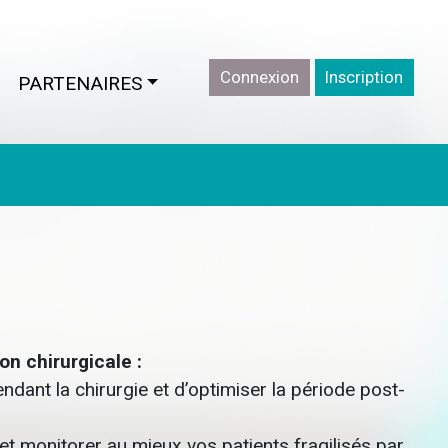
Connexion
Inscription
CURRENT)
PARTENAIRES
n chirurgicale :
dant la chirurgie et d’optimiser la période post-
 monitorer au mieux vos patients fragilisés par