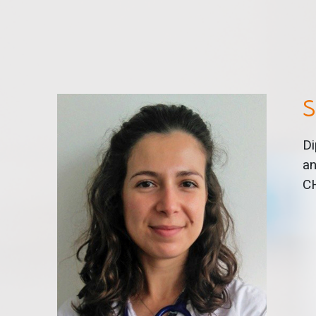
S
Di
an
CH