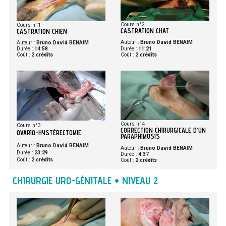
Cours n°2
Cours n°1
CASTRATION CHAT
CASTRATION CHIEN
Auteur :
Bruno David BENAIM
Auteur :
Bruno David BENAIM
Durée :
11:21
Durée :
14:58
Coût :
2 crédits
Coût :
2 crédits
Cours n°4
Cours n°3
CORRECTION CHIRURGICALE D'UN
OVARIO-HYSTÉRECTOMIE
PARAPHIMOSIS
Auteur :
Bruno David BENAIM
Auteur :
Bruno David BENAIM
Durée :
23:29
Durée :
4:37
Coût :
2 crédits
Coût :
2 crédits
CHIRURGIE URO-GÉNITALE • NIVEAU 2