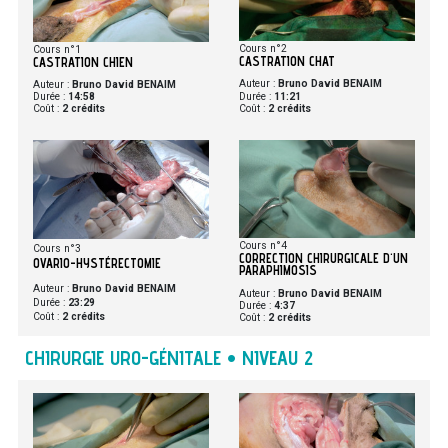
Cours n°2
Cours n°1
CASTRATION CHAT
CASTRATION CHIEN
Auteur :
Bruno David BENAIM
Auteur :
Bruno David BENAIM
Durée :
11:21
Durée :
14:58
Coût :
2 crédits
Coût :
2 crédits
Cours n°4
Cours n°3
CORRECTION CHIRURGICALE D'UN
OVARIO-HYSTÉRECTOMIE
PARAPHIMOSIS
Auteur :
Bruno David BENAIM
Auteur :
Bruno David BENAIM
Durée :
23:29
Durée :
4:37
Coût :
2 crédits
Coût :
2 crédits
CHIRURGIE URO-GÉNITALE • NIVEAU 2